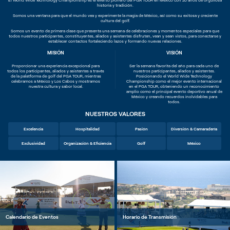
historia y tradición.
Somos una ventana para que el mundo vea y experimente la magia de México, así como su exitosa y creciente
cultura del golf.
Somos un evento de primera clase que presenta una semana de celebraciones y momentos especiales para que
todos nuestros participantes, constituyentes, aliados y asistentes disfruten, vean y sean vistos, para conectarse y
establecer contactos fortaleciendo lazos y formando nuevas relaciones.
MISIÓN
VISIÓN
Proporcionar una experiencia excepcional para
Ser la semana favorita del año para cada uno de
todos los participantes, aliados y asistentes a través
nuestros participantes, aliados y asistentes.
de la palatforma de golf del PGA TOUR, mientras
Posicionando el World Wide Technology
celebramos a México y Los Cabos y mostramos
Championship como el mejor evento internacional
nuestra cultura y sabor local.
en el PGA TOUR, obteniendo un reconocimiento
amplio como el principal evento deportivo anual de
México y creando recuerdos inolvidables para
todos.
NUESTROS VALORES
Excelencia
Hospitalidad
Pasión
Diversión & Camaradería
Exclusividad
Organización & Eficiencia
Golf
México
Calendario de Eventos
Horario de Transmisión