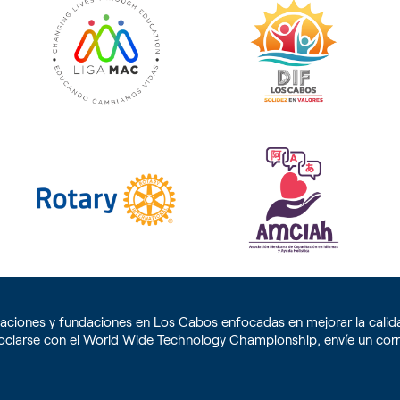
ciones y fundaciones en Los Cabos enfocadas en mejorar la calidad
ciarse con el World Wide Technology Championship, envíe un corr