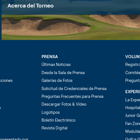
Acerca del Torneo
PRENSA
VOLUN
Últimas Noticias
Registro
Desde la Sala de Prensa
Comités
cciones
Galerías de Fotos
Pregunt
Solicitud de Credenciales de Prensa
EXPER
Preguntas Frecuentes para Prensa
La Expe
Descargar Fotos & Vídeo
o
Hospita
Logotipos
Junior G
Boletín Electrónico
Fan Zon
Revista Digital
ModuVa
o presentado por
Golf is